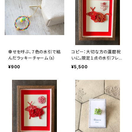
幸せを呼ぶ、７色の水引で結
コピー：大切な方の還暦祝
んだラッキーチャーム（s）
いに。限定１点の水引フレー
ム。
¥900
¥5,500